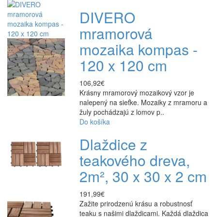
DIVERO
mramorová
mozaika kompas -
120 x 120 cm
106,92€
Krásny mramorový mozaikový vzor je
nalepený na sieťke. Mozaiky z mramoru a
žuly pochádzajú z lomov p..
Do košíka
Dlaždice z
teakového dreva,
2m², 30 x 30 x 2 cm
191,99€
Zažite prirodzenú krásu a robustnosť
teaku s našimi dlaždicami. Každá dlaždica