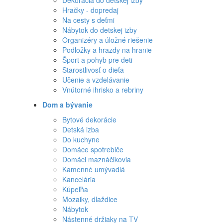
Dekorácia do detskej izby
Hračky - dopredaj
Na cesty s deťmi
Nábytok do detskej izby
Organizéry a úložné riešenie
Podložky a hrazdy na hranie
Šport a pohyb pre deti
Starostlivosť o dieťa
Učenie a vzdelávanie
Vnútorné ihrisko a rebriny
Dom a bývanie
Bytové dekorácie
Detská izba
Do kuchyne
Domáce spotrebiče
Domáci maznáčikovia
Kamenné umývadlá
Kancelária
Kúpeľňa
Mozaiky, dlaždice
Nábytok
Nástenné držiaky na TV