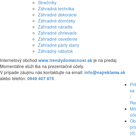
Slnečníky
Záhradná technika
Záhradné dekorácie
Záhradné domčeky
Záhradné náradie
Záhradné ohrievače
Záhradné osvetlenie
Záhradné párty stany
Záhradný nábytok
Internetový obchod
www.trendydomacnost.sk
je na predaj.
Momentálne slúži iba na prezentačné účely.
V prípade záujmu nás kontaktujte na email:
info@najreklama.sk
alebo telefón:
0949 407 875
.
Pri
sa
/
Reg
Mô
úč
Ob
pr
(0)