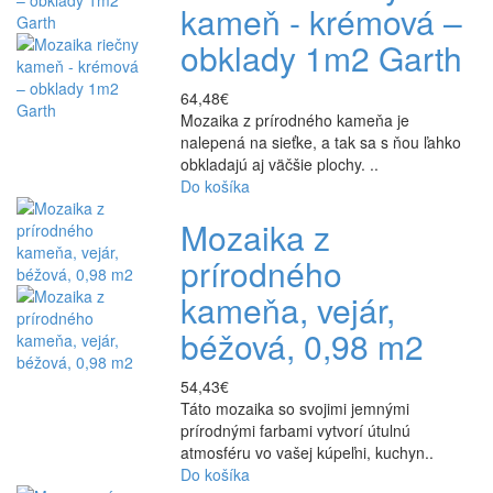
kameň - krémová –
obklady 1m2 Garth
64,48€
Mozaika z prírodného kameňa je
nalepená na sieťke, a tak sa s ňou ľahko
obkladajú aj väčšie plochy. ..
Do košíka
Mozaika z
prírodného
kameňa, vejár,
béžová, 0,98 m2
54,43€
Táto mozaika so svojimi jemnými
prírodnými farbami vytvorí útulnú
atmosféru vo vašej kúpeľni, kuchyn..
Do košíka