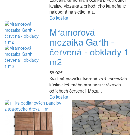
kvality. Mozaika z prírodného kameňa je
nalepená na sieťke, a t..
Do košíka
Mramorová
mozaika Garth -
červená - obklady 1
m2
58,92€
Kvalitná mozaika tvorená zo štvorcových
kúskov lešteného mramoru v rôznych
odtieňoch červenej. Mozai..
Do košíka