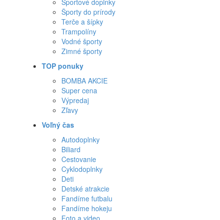
Športové doplnky
Športy do prírody
Terče a šípky
Trampolíny
Vodné športy
Zimné športy
TOP ponuky
BOMBA AKCIE
Super cena
Výpredaj
Zľavy
Voľný čas
Autodoplnky
Biliard
Cestovanie
Cyklodoplnky
Deti
Detské atrakcie
Fandíme futbalu
Fandíme hokeju
Foto a video