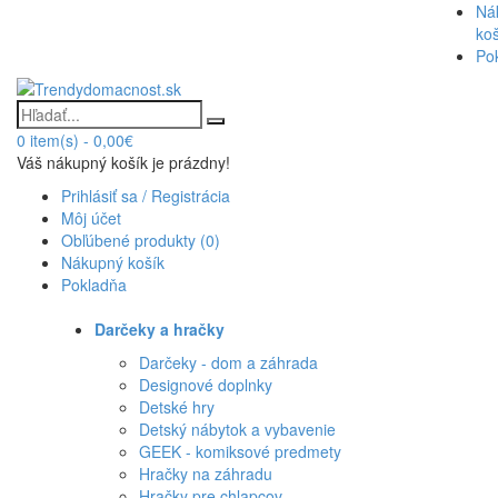
Ná
ko
Po
0
item(s)
-
0,00€
Váš nákupný košík je prázdny!
Prihlásiť sa / Registrácia
Môj účet
Obľúbené produkty (0)
Nákupný košík
Pokladňa
Darčeky a hračky
Darčeky - dom a záhrada
Designové doplnky
Detské hry
Detský nábytok a vybavenie
GEEK - komiksové predmety
Hračky na záhradu
Hračky pre chlapcov