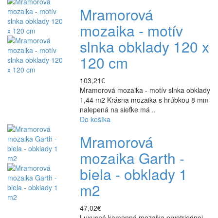
Mramorová
mozaika - motív
slnka obklady 120 x
120 cm
103,21€
Mramorová mozaika - motív slnka obklady
1,44 m2 Krásna mozaika s hrúbkou 8 mm
nalepená na sieťke má ..
Do košíka
Mramorová
mozaika Garth -
biela - obklady 1
m2
47,02€
Luxusná kamenná mozaika prvotriednej