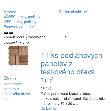
Mramor
Riečne okruhliaky
WPC terasy, podlahy
Porovnať výrobok (0)
Zoradiť podľa:
Zobraziť:
11 ks podlahových
panelov z
teakového dreva
1m²
98,04€
Zažite prirodzenú krásu a robustnosť
teaku s našimi dlaždicami. Každá dlaždica
má rozmery 30 x 30 x ..
Do košíka