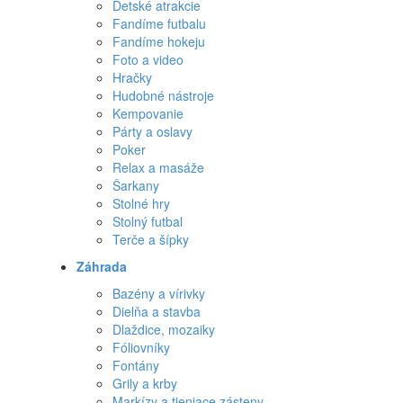
Detské atrakcie
Fandíme futbalu
Fandíme hokeju
Foto a video
Hračky
Hudobné nástroje
Kempovanie
Párty a oslavy
Poker
Relax a masáže
Šarkany
Stolné hry
Stolný futbal
Terče a šípky
Záhrada
Bazény a vírivky
Dielňa a stavba
Dlaždice, mozaiky
Fóliovníky
Fontány
Grily a krby
Markízy a tieniace zásteny