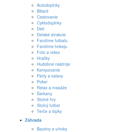
Autodoplnky
Biliard
Cestovanie
Cyklodoplnky
Deti
Detské atrakcie
Fandíme futbalu
Fandíme hokeju
Foto a video
Hračky
Hudobné nástroje
Kempovanie
Párty a oslavy
Poker
Relax a masáže
Šarkany
Stolné hry
Stolný futbal
Terče a šípky
Záhrada
Bazény a vírivky