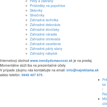
Ploty a zábrany
Prístrešky na popolnice
Skleníky
Slnečníky
Záhradná technika
Záhradné dekorácie
Záhradné domčeky
Záhradné náradie
Záhradné ohrievače
Záhradné osvetlenie
Záhradné párty stany
Záhradný nábytok
Internetový obchod
www.trendydomacnost.sk
je na predaj.
Momentálne slúži iba na prezentačné účely.
V prípade záujmu nás kontaktujte na email:
info@najreklama.sk
alebo telefón:
0949 407 875
.
Pri
sa
/
Reg
Mô
úč