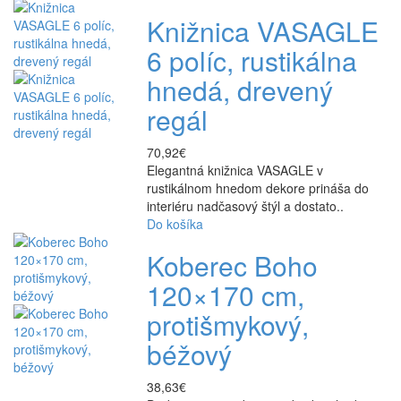
Knižnica VASAGLE
6 políc, rustikálna
hnedá, drevený
regál
70,92€
Elegantná knižnica VASAGLE v
rustikálnom hnedom dekore prináša do
interiéru nadčasový štýl a dostato..
Do košíka
Koberec Boho
120×170 cm,
protišmykový,
béžový
38,63€