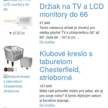
Držiak na TV a LCD
monitory do 66
57,84€
Tento nástenný držiak je vhodný pre
všetky ploché TV s uhlopriečkou 26" až
66", teda 66 - 167,6 cm. ..
Do košíka
Klubové kreslo s
taburetom
Chesterfield,
strieborné
167,60€
Máte radi pohodlie nielen pre seba, ale aj
pre svoje nohy? S týmto štýlovým setom
si konečne dopraje..
Do košíka