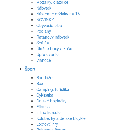
Mozaiky, dlaždice
Nábytok
Nástenné držiaky na TV
NOVINKY
Obývacia izba
Podlahy
Ratanový nábytok
Spálňa
Úložné boxy a koše
Upratovanie
Vianoce
Šport
Bandáže
Box
Camping, turistika
Cyklistika
Detské hojdačky
Fitness
Inline korčule
Kolobežky a detské bicykle
Loptové hry
Raketové športy