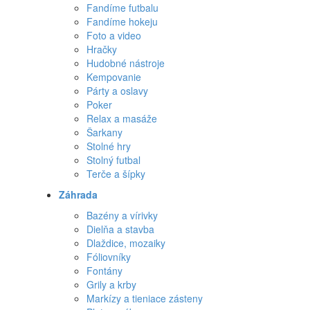
Fandíme futbalu
Fandíme hokeju
Foto a video
Hračky
Hudobné nástroje
Kempovanie
Párty a oslavy
Poker
Relax a masáže
Šarkany
Stolné hry
Stolný futbal
Terče a šípky
Záhrada
Bazény a vírivky
Dielňa a stavba
Dlaždice, mozaiky
Fóliovníky
Fontány
Grily a krby
Markízy a tieniace zásteny