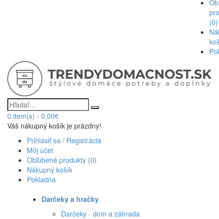
Ob
pr
(0)
Ná
ko
Po
0
item(s)
-
0,00€
Váš nákupný košík je prázdny!
Prihlásiť sa / Registrácia
Môj účet
Obľúbené produkty (0)
Nákupný košík
Pokladňa
Darčeky a hračky
Darčeky - dom a záhrada