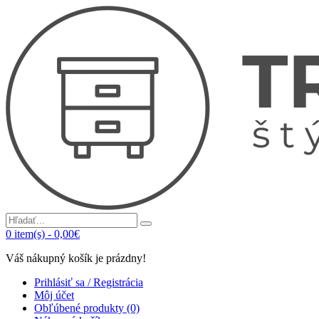
0
item(s)
-
0,00€
Váš nákupný košík je prázdny!
Prihlásiť sa / Registrácia
Môj účet
Obľúbené produkty (0)