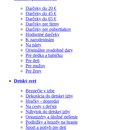
Darčeky do 20 €
Darčeky do 45 €
Darčeky do 65 €
Darčeky pre firmy
Darčeky pre pubertiakov
Hodnotné darčeky
K narodeninám
Na párty
Originálne svadobné dary
Pre dedka a babičku
Pre deti
Pre mužov
Pre ženy
Detský svet
Bezpečie v izbe
Dekorácia do detskej izby
Hračky - dopredaj
Na cesty s deťmi
Nábytok do detskej izby
Organizéry a úložné riešenie
Podložky a hrazdy na hranie
Šport a pohyb pre deti