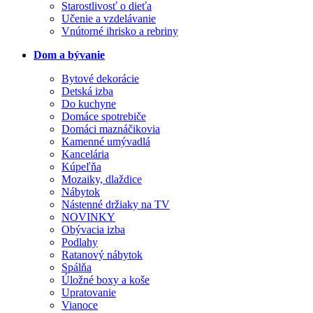
Starostlivosť o dieťa
Učenie a vzdelávanie
Vnútorné ihrisko a rebriny
Dom a bývanie
Bytové dekorácie
Detská izba
Do kuchyne
Domáce spotrebiče
Domáci maznáčikovia
Kamenné umývadlá
Kancelária
Kúpeľňa
Mozaiky, dlaždice
Nábytok
Nástenné držiaky na TV
NOVINKY
Obývacia izba
Podlahy
Ratanový nábytok
Spálňa
Úložné boxy a koše
Upratovanie
Vianoce