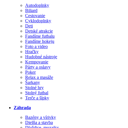
Autodoplnky
Biliard
Cestovanie
Cyklodoplnky
Deti
Detské atrakcie
Fandíme futbalu
Fandíme hokeju
Foto a video
Hračky
Hudobné nástroje
Kempovanie
Párty a oslavy
Poker
Relax a masáže
Šarkany
Stolné hry
Stolný futbal
Terče a šípky
Záhrada
Bazény a vírivky
Dielňa a stavba
Dlaždice, mozaiky