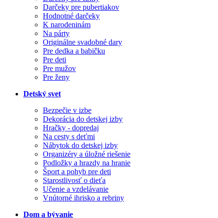
Darčeky pre pubertiakov
Hodnotné darčeky
K narodeninám
Na párty
Originálne svadobné dary
Pre dedka a babičku
Pre deti
Pre mužov
Pre ženy
Detský svet
Bezpečie v izbe
Dekorácia do detskej izby
Hračky - dopredaj
Na cesty s deťmi
Nábytok do detskej izby
Organizéry a úložné riešenie
Podložky a hrazdy na hranie
Šport a pohyb pre deti
Starostlivosť o dieťa
Učenie a vzdelávanie
Vnútorné ihrisko a rebriny
Dom a bývanie