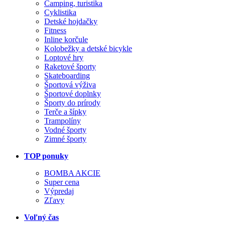
Camping, turistika
Cyklistika
Detské hojdačky
Fitness
Inline korčule
Kolobežky a detské bicykle
Loptové hry
Raketové športy
Skateboarding
Športová výživa
Športové doplnky
Športy do prírody
Terče a šípky
Trampolíny
Vodné športy
Zimné športy
TOP ponuky
BOMBA AKCIE
Super cena
Výpredaj
Zľavy
Voľný čas