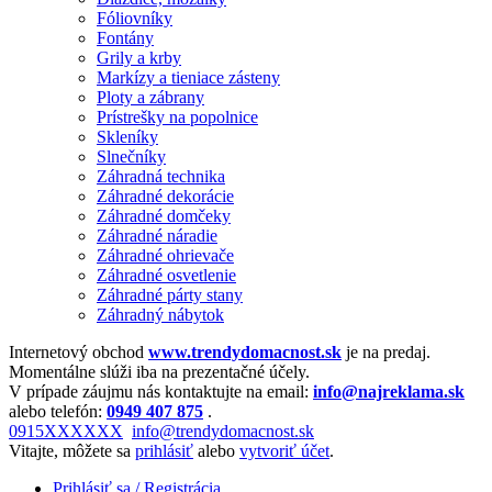
Fóliovníky
Fontány
Grily a krby
Markízy a tieniace zásteny
Ploty a zábrany
Prístrešky na popolnice
Skleníky
Slnečníky
Záhradná technika
Záhradné dekorácie
Záhradné domčeky
Záhradné náradie
Záhradné ohrievače
Záhradné osvetlenie
Záhradné párty stany
Záhradný nábytok
Internetový obchod
www.trendydomacnost.sk
je na predaj.
Momentálne slúži iba na prezentačné účely.
V prípade záujmu nás kontaktujte na email:
info@najreklama.sk
alebo telefón:
0949 407 875
.
0915XXXXXX
info@trendydomacnost.sk
Vitajte, môžete sa
prihlásiť
alebo
vytvoriť účet
.
Prihlásiť sa / Registrácia