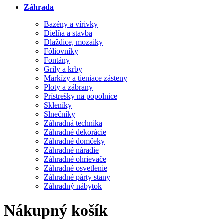
Záhrada
Bazény a vírivky
Dielňa a stavba
Dlaždice, mozaiky
Fóliovníky
Fontány
Grily a krby
Markízy a tieniace zásteny
Ploty a zábrany
Prístrešky na popolnice
Skleníky
Slnečníky
Záhradná technika
Záhradné dekorácie
Záhradné domčeky
Záhradné náradie
Záhradné ohrievače
Záhradné osvetlenie
Záhradné párty stany
Záhradný nábytok
Nákupný košík