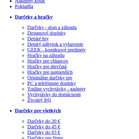
Nákupný košík
Pokladňa
Darčeky a hračky
Darčeky - dom a záhrada
Designové doplnky
Detské hry
Detský nábytok a vybavenie
GEEK - komiksové predmety
Hračky na záhradu
Hračky pre chlapcov
Hračky pre dievčatá
Hračky pre najmenších
Originálne darčeky pre
PC a telefónnne doplnky
Totálne vychytávky - gadgety
Vychytávky do domácnosti
Životný štýl
Darčeky pre všetkých
Darčeky do 20 €
Darčeky do 45 €
Darčeky do 65 €
Darčeky pre firmy