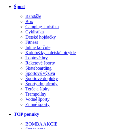
Šport
Bandáže
Box
Camping, turistika
Cyklistika
Detské hojdačky
Fitness
Inline korčule
Kolobežky a detské bicykle
Loptové hry
Raketové športy
Skateboarding
Športová výživa
Športové doplnky
Športy do prírody
Terče a šípky
Trampolíny
Vodné športy
Zimné športy
TOP ponuky
BOMBA AKCIE