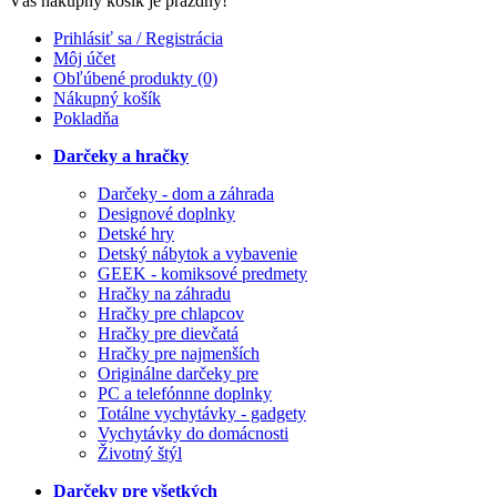
Váš nákupný košík je prázdny!
Prihlásiť sa / Registrácia
Môj účet
Obľúbené produkty (0)
Nákupný košík
Pokladňa
Darčeky a hračky
Darčeky - dom a záhrada
Designové doplnky
Detské hry
Detský nábytok a vybavenie
GEEK - komiksové predmety
Hračky na záhradu
Hračky pre chlapcov
Hračky pre dievčatá
Hračky pre najmenších
Originálne darčeky pre
PC a telefónnne doplnky
Totálne vychytávky - gadgety
Vychytávky do domácnosti
Životný štýl
Darčeky pre všetkých