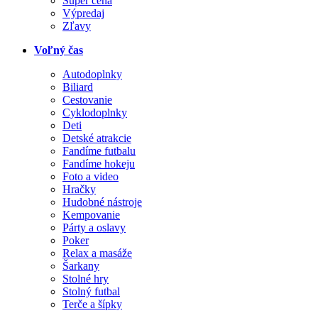
Super cena
Výpredaj
Zľavy
Voľný čas
Autodoplnky
Biliard
Cestovanie
Cyklodoplnky
Deti
Detské atrakcie
Fandíme futbalu
Fandíme hokeju
Foto a video
Hračky
Hudobné nástroje
Kempovanie
Párty a oslavy
Poker
Relax a masáže
Šarkany
Stolné hry
Stolný futbal
Terče a šípky