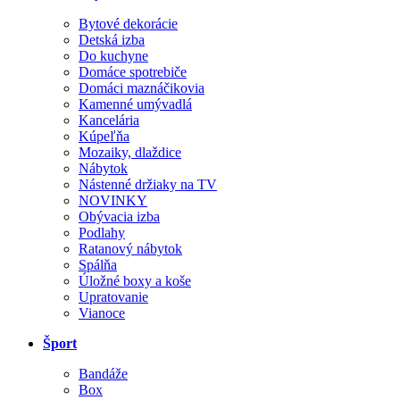
Bytové dekorácie
Detská izba
Do kuchyne
Domáce spotrebiče
Domáci maznáčikovia
Kamenné umývadlá
Kancelária
Kúpeľňa
Mozaiky, dlaždice
Nábytok
Nástenné držiaky na TV
NOVINKY
Obývacia izba
Podlahy
Ratanový nábytok
Spálňa
Úložné boxy a koše
Upratovanie
Vianoce
Šport
Bandáže
Box