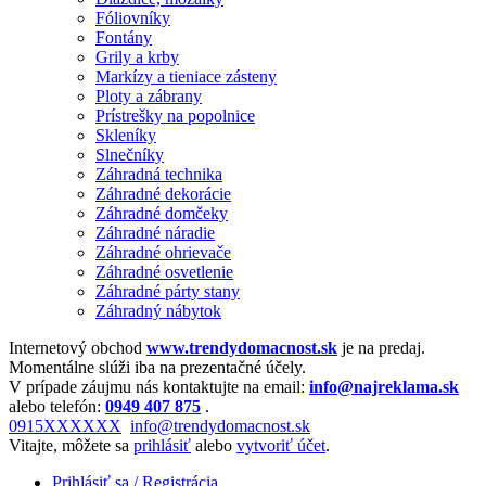
Fóliovníky
Fontány
Grily a krby
Markízy a tieniace zásteny
Ploty a zábrany
Prístrešky na popolnice
Skleníky
Slnečníky
Záhradná technika
Záhradné dekorácie
Záhradné domčeky
Záhradné náradie
Záhradné ohrievače
Záhradné osvetlenie
Záhradné párty stany
Záhradný nábytok
Internetový obchod
www.trendydomacnost.sk
je na predaj.
Momentálne slúži iba na prezentačné účely.
V prípade záujmu nás kontaktujte na email:
info@najreklama.sk
alebo telefón:
0949 407 875
.
0915XXXXXX
info@trendydomacnost.sk
Vitajte, môžete sa
prihlásiť
alebo
vytvoriť účet
.
Prihlásiť sa / Registrácia