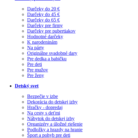
Darčeky do 20 €
Darčeky do 45 €
Darčeky do 65 €
Darčeky pre firmy
Darčeky pre pubertiakov
Hodnotné darčeky
K narodeninám
Na párty
Originálne svadobné dary
Pre dedka a babičku
Pre deti
Pre mužov
Pre ženy
Detský svet
Bezpečie v izbe
Dekorácia do detskej izby
Hračky - dopredaj
Na cesty s deťmi
Nábytok do detskej izby
Organizéry a úložné riešenie
Podložky a hrazdy na hranie
Šport a pohyb pre deti