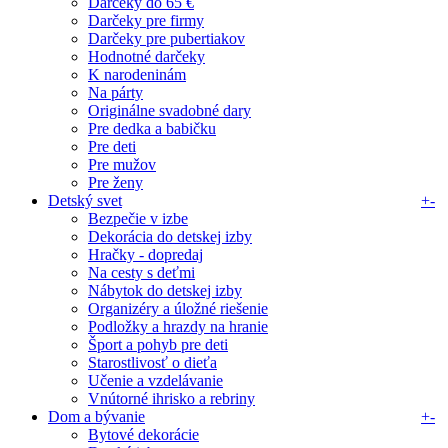
Darčeky do 65 €
Darčeky pre firmy
Darčeky pre pubertiakov
Hodnotné darčeky
K narodeninám
Na párty
Originálne svadobné dary
Pre dedka a babičku
Pre deti
Pre mužov
Pre ženy
Detský svet
+
-
Bezpečie v izbe
Dekorácia do detskej izby
Hračky - dopredaj
Na cesty s deťmi
Nábytok do detskej izby
Organizéry a úložné riešenie
Podložky a hrazdy na hranie
Šport a pohyb pre deti
Starostlivosť o dieťa
Učenie a vzdelávanie
Vnútorné ihrisko a rebriny
Dom a bývanie
+
-
Bytové dekorácie