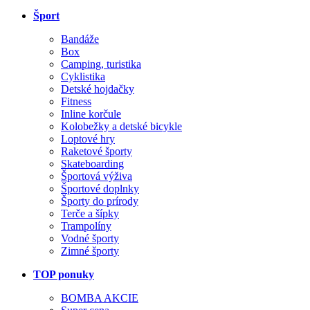
Šport
Bandáže
Box
Camping, turistika
Cyklistika
Detské hojdačky
Fitness
Inline korčule
Kolobežky a detské bicykle
Loptové hry
Raketové športy
Skateboarding
Športová výživa
Športové doplnky
Športy do prírody
Terče a šípky
Trampolíny
Vodné športy
Zimné športy
TOP ponuky
BOMBA AKCIE