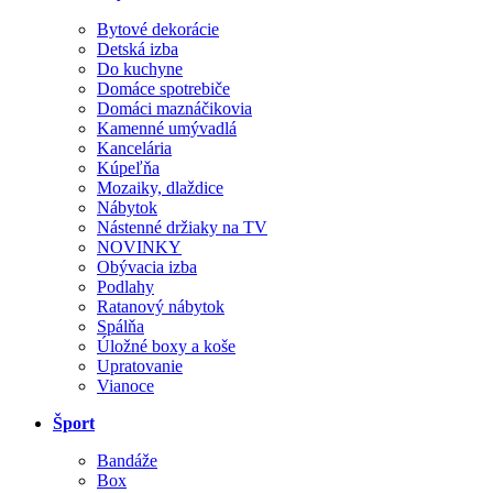
Bytové dekorácie
Detská izba
Do kuchyne
Domáce spotrebiče
Domáci maznáčikovia
Kamenné umývadlá
Kancelária
Kúpeľňa
Mozaiky, dlaždice
Nábytok
Nástenné držiaky na TV
NOVINKY
Obývacia izba
Podlahy
Ratanový nábytok
Spálňa
Úložné boxy a koše
Upratovanie
Vianoce
Šport
Bandáže
Box