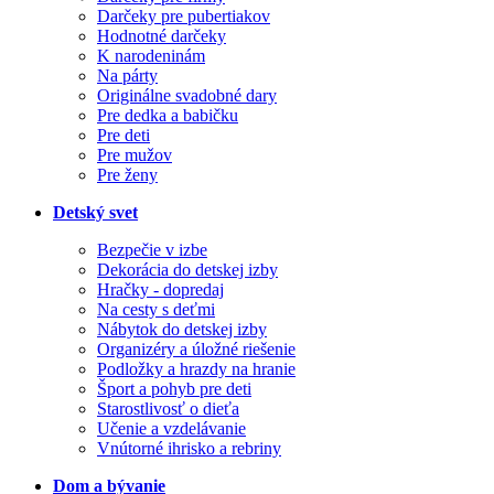
Darčeky pre pubertiakov
Hodnotné darčeky
K narodeninám
Na párty
Originálne svadobné dary
Pre dedka a babičku
Pre deti
Pre mužov
Pre ženy
Detský svet
Bezpečie v izbe
Dekorácia do detskej izby
Hračky - dopredaj
Na cesty s deťmi
Nábytok do detskej izby
Organizéry a úložné riešenie
Podložky a hrazdy na hranie
Šport a pohyb pre deti
Starostlivosť o dieťa
Učenie a vzdelávanie
Vnútorné ihrisko a rebriny
Dom a bývanie