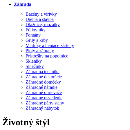
Záhrada
Bazény a vírivky
Dielňa a stavba
Dlaždice, mozaiky
Fóliovníky
Fontány
Grily a krby
Markízy a tieniace zásteny
Ploty a zábrany
Prístrešky na popolnice
Skleníky
Slnečníky
Záhradná technika
Záhradné dekorácie
Záhradné domčeky
Záhradné náradie
Záhradné ohrievače
Záhradné osvetlenie
Záhradné párty stany
Záhradný nábytok
Životný štýl