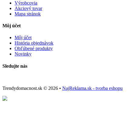
Výrobcovia
Akciový tovar
Mapa stránok
Môj účet
Môj účet
História objednávok
Obľúbené produkty
Novinky
Sledujte nás
Trendydomacnost.sk © 2026 •
NajReklama.sk - tvorba eshopu