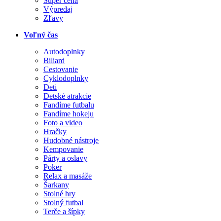
Super cena
Výpredaj
Zľavy
Voľný čas
Autodoplnky
Biliard
Cestovanie
Cyklodoplnky
Deti
Detské atrakcie
Fandíme futbalu
Fandíme hokeju
Foto a video
Hračky
Hudobné nástroje
Kempovanie
Párty a oslavy
Poker
Relax a masáže
Šarkany
Stolné hry
Stolný futbal
Terče a šípky