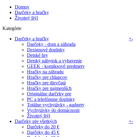
Domov
Darčeky a hračky
Životný štýl
Kategórie
Darčeky a hračky
+
-
Darčeky - dom a záhrada
Designové doplnky
Detské hry
Detský nábytok a vybavenie
GEEK - komiksové predmety
Hračky na záhradu
Hračky pre chlapcov
Hračky pre dievčatá
Hračky pre najmenších
Originálne darčeky pre
PC a telefónnne doplnky
Totálne vychytávky - gadgety
Vychytávky do domácnosti
Životný štýl
Darčeky pre všetkých
+
-
Darčeky do 20 €
Darčeky do 45 €