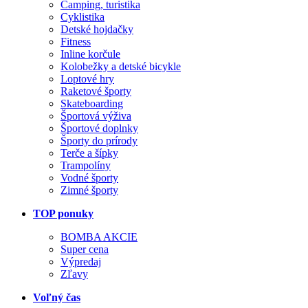
Camping, turistika
Cyklistika
Detské hojdačky
Fitness
Inline korčule
Kolobežky a detské bicykle
Loptové hry
Raketové športy
Skateboarding
Športová výživa
Športové doplnky
Športy do prírody
Terče a šípky
Trampolíny
Vodné športy
Zimné športy
TOP ponuky
BOMBA AKCIE
Super cena
Výpredaj
Zľavy
Voľný čas