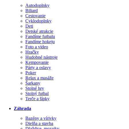
Autodoplnky
Biliard
Cestovanie
Cyklodoplnky
Deti
Detské atrakcie
Fandíme futbalu
Fandíme hokeju
Foto a video
Hračky
Hudobné nástroje
Kempovanie
Párty a oslavy
Poker
Relax a masáže
Šarkany
Stolné hry
Stolný futbal
Terče a šípky
Záhrada
Bazény a vírivky
Dielňa a stavba
Dlaždice, mozaiky