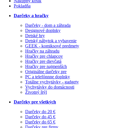
Nákupný košík
Pokladňa
Darčeky a hračky
Darčeky - dom a záhrada
Designové doplnky
Detské hry
Detský nábytok a vybavenie
GEEK - komiksové predmety
Hračky na záhradu
Hračky pre chlapcov
Hračky pre dievčatá
Hračky pre najmenších
Originálne darčeky pre
PC a telefónnne doplnky
Totálne vychytávky - gadgety
Vychytávky do domácnosti
Životný štýl
Darčeky pre všetkých
Darčeky do 20 €
Darčeky do 45 €
Darčeky do 65 €
Darčeky pre firmy