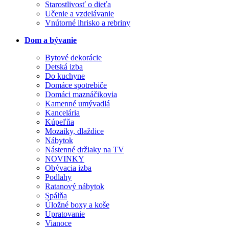
Starostlivosť o dieťa
Učenie a vzdelávanie
Vnútorné ihrisko a rebriny
Dom a bývanie
Bytové dekorácie
Detská izba
Do kuchyne
Domáce spotrebiče
Domáci maznáčikovia
Kamenné umývadlá
Kancelária
Kúpeľňa
Mozaiky, dlaždice
Nábytok
Nástenné držiaky na TV
NOVINKY
Obývacia izba
Podlahy
Ratanový nábytok
Spálňa
Úložné boxy a koše
Upratovanie
Vianoce