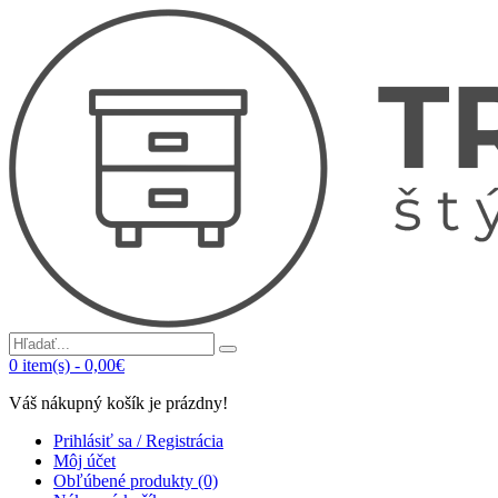
0
item(s)
-
0,00€
Váš nákupný košík je prázdny!
Prihlásiť sa / Registrácia
Môj účet
Obľúbené produkty (0)