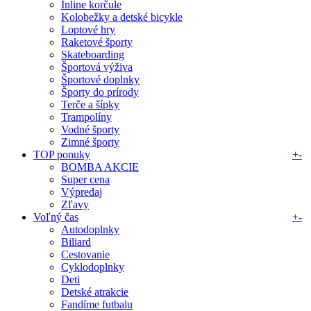
Inline korčule
Kolobežky a detské bicykle
Loptové hry
Raketové športy
Skateboarding
Športová výživa
Športové doplnky
Športy do prírody
Terče a šípky
Trampolíny
Vodné športy
Zimné športy
TOP ponuky
+
-
BOMBA AKCIE
Super cena
Výpredaj
Zľavy
Voľný čas
+
-
Autodoplnky
Biliard
Cestovanie
Cyklodoplnky
Deti
Detské atrakcie
Fandíme futbalu