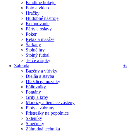
Fandíme hokeju
Foto a video
Hračky
Hudobné nástroje
Kempovanie
Párty a oslavy
Poker
Relax a masáže
Šarkany
Stolné hry
Stolný futbal
Terče a šípky
Záhrada
+
-
Bazény a vírivky
Dielňa a stavba
Dlaždice, mozaiky
Fóliovníky
Fontány
Grily a krby
Markízy a tieniace zásteny
Ploty a zábrany
Prístrešky na popolnice
Skleníky
Slnečníky
Záhradná technika