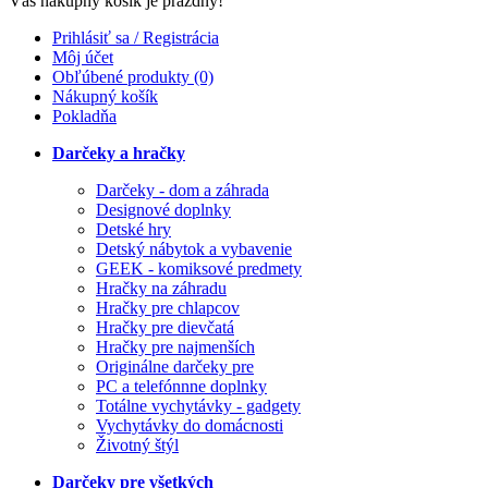
Váš nákupný košík je prázdny!
Prihlásiť sa / Registrácia
Môj účet
Obľúbené produkty (0)
Nákupný košík
Pokladňa
Darčeky a hračky
Darčeky - dom a záhrada
Designové doplnky
Detské hry
Detský nábytok a vybavenie
GEEK - komiksové predmety
Hračky na záhradu
Hračky pre chlapcov
Hračky pre dievčatá
Hračky pre najmenších
Originálne darčeky pre
PC a telefónnne doplnky
Totálne vychytávky - gadgety
Vychytávky do domácnosti
Životný štýl
Darčeky pre všetkých