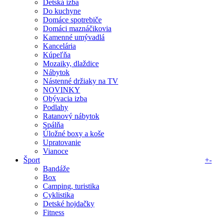
Detská izba
Do kuchyne
Domáce spotrebiče
Domáci maznáčikovia
Kamenné umývadlá
Kancelária
Kúpeľňa
Mozaiky, dlaždice
Nábytok
Nástenné držiaky na TV
NOVINKY
Obývacia izba
Podlahy
Ratanový nábytok
Spálňa
Úložné boxy a koše
Upratovanie
Vianoce
Šport
+
-
Bandáže
Box
Camping, turistika
Cyklistika
Detské hojdačky
Fitness