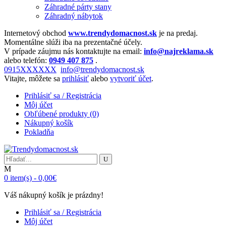
Záhradné párty stany
Záhradný nábytok
Internetový obchod
www.trendydomacnost.sk
je na predaj.
Momentálne slúži iba na prezentačné účely.
V prípade záujmu nás kontaktujte na email:
info@najreklama.sk
alebo telefón:
0949 407 875
.
0915XXXXXX
info@trendydomacnost.sk
Vitajte, môžete sa
prihlásiť
alebo
vytvoriť účet
.
Prihlásiť sa / Registrácia
Môj účet
Obľúbené produkty (0)
Nákupný košík
Pokladňa
0
item(s)
-
0,00€
Váš nákupný košík je prázdny!
Prihlásiť sa / Registrácia
Môj účet