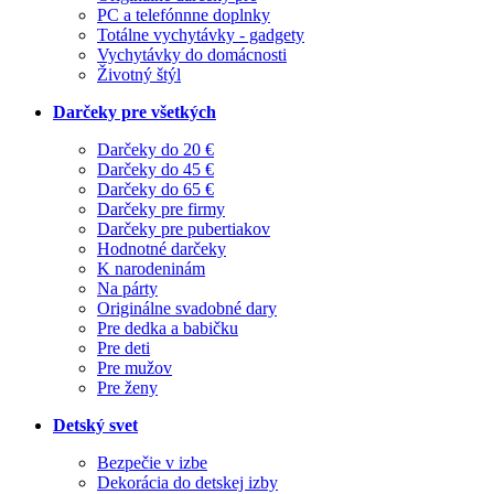
PC a telefónnne doplnky
Totálne vychytávky - gadgety
Vychytávky do domácnosti
Životný štýl
Darčeky pre všetkých
Darčeky do 20 €
Darčeky do 45 €
Darčeky do 65 €
Darčeky pre firmy
Darčeky pre pubertiakov
Hodnotné darčeky
K narodeninám
Na párty
Originálne svadobné dary
Pre dedka a babičku
Pre deti
Pre mužov
Pre ženy
Detský svet
Bezpečie v izbe
Dekorácia do detskej izby