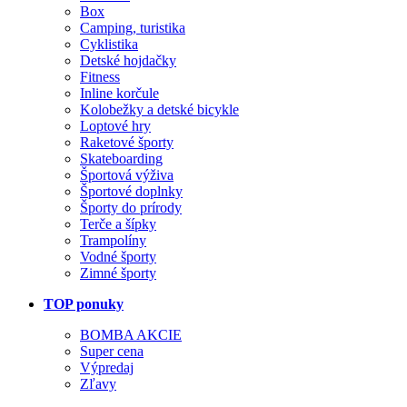
Box
Camping, turistika
Cyklistika
Detské hojdačky
Fitness
Inline korčule
Kolobežky a detské bicykle
Loptové hry
Raketové športy
Skateboarding
Športová výživa
Športové doplnky
Športy do prírody
Terče a šípky
Trampolíny
Vodné športy
Zimné športy
TOP ponuky
BOMBA AKCIE
Super cena
Výpredaj
Zľavy