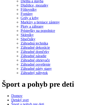
Dielňa a stavba
Dlaždice, mozaiky
Fóliovníky
Fontány
Grily a krby
Markízy a tieniace zásteny
Ploty a zábrany
Prístrešky na popolnice
Skleníky
Slnečníky
Záhradná technika
Záhradné dekorácie
Záhradné domčeky
Záhradné náradie
Záhradné ohrievače
Záhradné osvetlenie
Záhradné párty stany
Záhradný nábytok
Šport a pohyb pre deti
Domov
Detský svet
Šport a pohyb pre deti