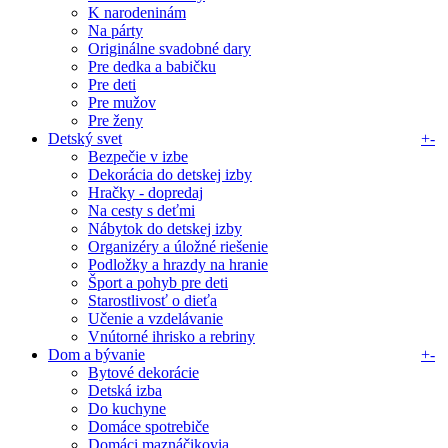
K narodeninám
Na párty
Originálne svadobné dary
Pre dedka a babičku
Pre deti
Pre mužov
Pre ženy
Detský svet
+
-
Bezpečie v izbe
Dekorácia do detskej izby
Hračky - dopredaj
Na cesty s deťmi
Nábytok do detskej izby
Organizéry a úložné riešenie
Podložky a hrazdy na hranie
Šport a pohyb pre deti
Starostlivosť o dieťa
Učenie a vzdelávanie
Vnútorné ihrisko a rebriny
Dom a bývanie
+
-
Bytové dekorácie
Detská izba
Do kuchyne
Domáce spotrebiče
Domáci maznáčikovia