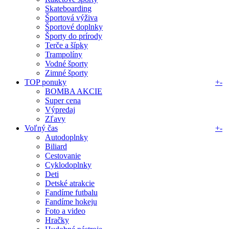
Skateboarding
Športová výživa
Športové doplnky
Športy do prírody
Terče a šípky
Trampolíny
Vodné športy
Zimné športy
TOP ponuky
+
-
BOMBA AKCIE
Super cena
Výpredaj
Zľavy
Voľný čas
+
-
Autodoplnky
Biliard
Cestovanie
Cyklodoplnky
Deti
Detské atrakcie
Fandíme futbalu
Fandíme hokeju
Foto a video
Hračky