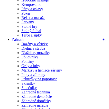
Hudobné nástroje
Kempovanie
Párty a oslavy
Poker
Relax a masáže
Šarkany
Stolné hry
Stolný futbal
Terče a šípky
Záhrada
+
-
Bazény a vírivky
Dielňa a stavba
Dlaždice, mozaiky
Fóliovníky
Fontány
Grily a krby
Markízy a tieniace zásteny
Ploty a zábrany
Prístrešky na popolnice
Skleníky
Slnečníky
Záhradná technika
Záhradné dekorácie
Záhradné domčeky
Záhradné náradie