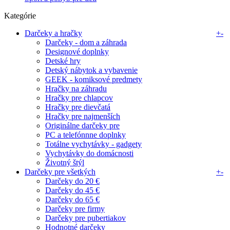
Kategórie
Darčeky a hračky
+
-
Darčeky - dom a záhrada
Designové doplnky
Detské hry
Detský nábytok a vybavenie
GEEK - komiksové predmety
Hračky na záhradu
Hračky pre chlapcov
Hračky pre dievčatá
Hračky pre najmenších
Originálne darčeky pre
PC a telefónnne doplnky
Totálne vychytávky - gadgety
Vychytávky do domácnosti
Životný štýl
Darčeky pre všetkých
+
-
Darčeky do 20 €
Darčeky do 45 €
Darčeky do 65 €
Darčeky pre firmy
Darčeky pre pubertiakov
Hodnotné darčeky