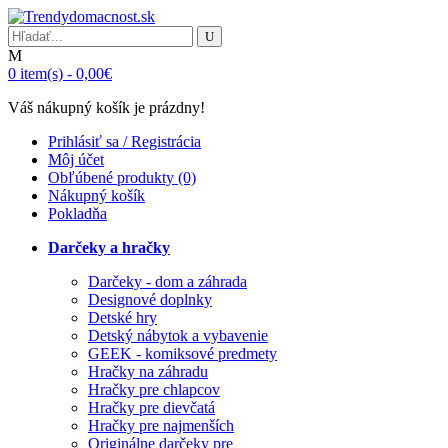
0
item(s)
-
0,00€
Váš nákupný košík je prázdny!
Prihlásiť sa / Registrácia
Môj účet
Obľúbené produkty (0)
Nákupný košík
Pokladňa
Darčeky a hračky
Darčeky - dom a záhrada
Designové doplnky
Detské hry
Detský nábytok a vybavenie
GEEK - komiksové predmety
Hračky na záhradu
Hračky pre chlapcov
Hračky pre dievčatá
Hračky pre najmenších
Originálne darčeky pre