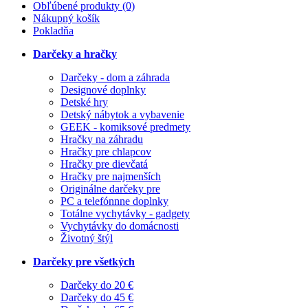
Obľúbené produkty (0)
Nákupný košík
Pokladňa
Darčeky a hračky
Darčeky - dom a záhrada
Designové doplnky
Detské hry
Detský nábytok a vybavenie
GEEK - komiksové predmety
Hračky na záhradu
Hračky pre chlapcov
Hračky pre dievčatá
Hračky pre najmenších
Originálne darčeky pre
PC a telefónnne doplnky
Totálne vychytávky - gadgety
Vychytávky do domácnosti
Životný štýl
Darčeky pre všetkých
Darčeky do 20 €
Darčeky do 45 €