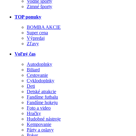
Vodné športy
Zimné športy
TOP ponuky
BOMBA AKCIE
Super cena
Výpredaj
Zľavy
Voľný čas
Autodoplnky
Biliard
Cestovanie
Cyklodoplnky
Deti
Detské atrakcie
Fandíme futbalu
Fandíme hokeju
Foto a video
Hračky
Hudobné nástroje
Kempovanie
Párty a oslavy
Poker