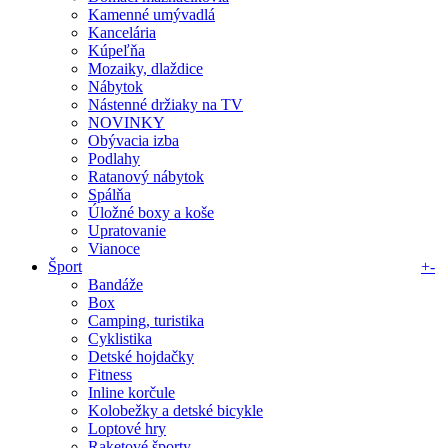
Kamenné umývadlá
Kancelária
Kúpeľňa
Mozaiky, dlaždice
Nábytok
Nástenné držiaky na TV
NOVINKY
Obývacia izba
Podlahy
Ratanový nábytok
Spálňa
Úložné boxy a koše
Upratovanie
Vianoce
Šport
+
-
Bandáže
Box
Camping, turistika
Cyklistika
Detské hojdačky
Fitness
Inline korčule
Kolobežky a detské bicykle
Loptové hry
Raketové športy