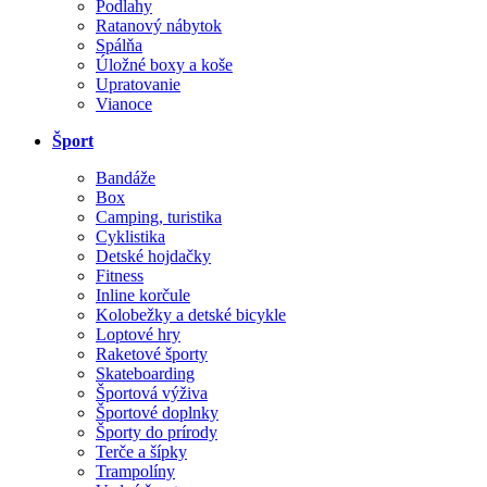
Podlahy
Ratanový nábytok
Spálňa
Úložné boxy a koše
Upratovanie
Vianoce
Šport
Bandáže
Box
Camping, turistika
Cyklistika
Detské hojdačky
Fitness
Inline korčule
Kolobežky a detské bicykle
Loptové hry
Raketové športy
Skateboarding
Športová výživa
Športové doplnky
Športy do prírody
Terče a šípky
Trampolíny