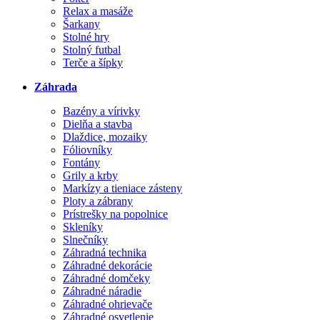
Relax a masáže
Šarkany
Stolné hry
Stolný futbal
Terče a šípky
Záhrada
Bazény a vírivky
Dielňa a stavba
Dlaždice, mozaiky
Fóliovníky
Fontány
Grily a krby
Markízy a tieniace zásteny
Ploty a zábrany
Prístrešky na popolnice
Skleníky
Slnečníky
Záhradná technika
Záhradné dekorácie
Záhradné domčeky
Záhradné náradie
Záhradné ohrievače
Záhradné osvetlenie