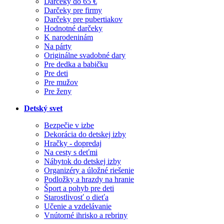
Darčeky do 65 €
Darčeky pre firmy
Darčeky pre pubertiakov
Hodnotné darčeky
K narodeninám
Na párty
Originálne svadobné dary
Pre dedka a babičku
Pre deti
Pre mužov
Pre ženy
Detský svet
Bezpečie v izbe
Dekorácia do detskej izby
Hračky - dopredaj
Na cesty s deťmi
Nábytok do detskej izby
Organizéry a úložné riešenie
Podložky a hrazdy na hranie
Šport a pohyb pre deti
Starostlivosť o dieťa
Učenie a vzdelávanie
Vnútorné ihrisko a rebriny