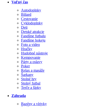
Voľný čas
Autodoplnky
Biliard
Cestovanie
Cyklodoplnky
Deti
Detské atrakcie
Fandíme futbalu
Fandíme hokeju
Foto a video
Hračky
Hudobné nástroje
Kempovanie
Párty a oslavy
Poker
Relax a masáže
Šarkany
Stolné hry
Stolný futbal
Terče a šípky
Záhrada
Bazény a vírivky