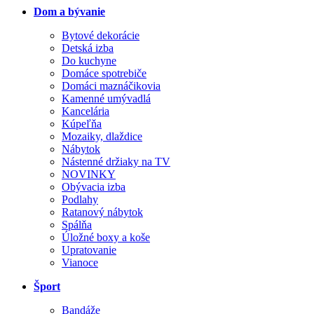
Dom a bývanie
Bytové dekorácie
Detská izba
Do kuchyne
Domáce spotrebiče
Domáci maznáčikovia
Kamenné umývadlá
Kancelária
Kúpeľňa
Mozaiky, dlaždice
Nábytok
Nástenné držiaky na TV
NOVINKY
Obývacia izba
Podlahy
Ratanový nábytok
Spálňa
Úložné boxy a koše
Upratovanie
Vianoce
Šport
Bandáže