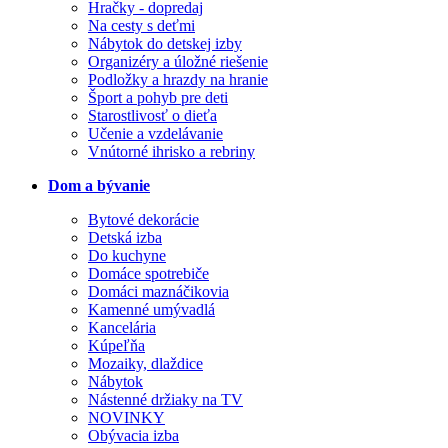
Hračky - dopredaj
Na cesty s deťmi
Nábytok do detskej izby
Organizéry a úložné riešenie
Podložky a hrazdy na hranie
Šport a pohyb pre deti
Starostlivosť o dieťa
Učenie a vzdelávanie
Vnútorné ihrisko a rebriny
Dom a bývanie
Bytové dekorácie
Detská izba
Do kuchyne
Domáce spotrebiče
Domáci maznáčikovia
Kamenné umývadlá
Kancelária
Kúpeľňa
Mozaiky, dlaždice
Nábytok
Nástenné držiaky na TV
NOVINKY
Obývacia izba