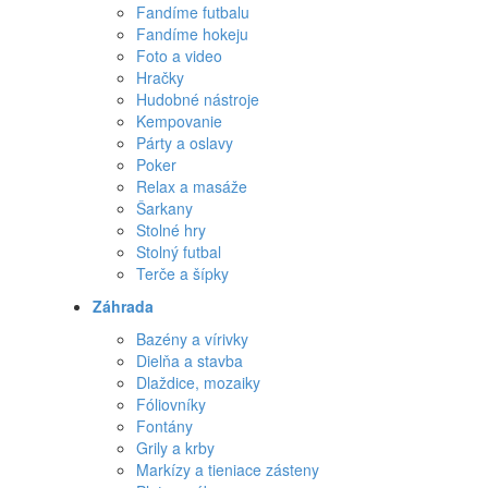
Fandíme futbalu
Fandíme hokeju
Foto a video
Hračky
Hudobné nástroje
Kempovanie
Párty a oslavy
Poker
Relax a masáže
Šarkany
Stolné hry
Stolný futbal
Terče a šípky
Záhrada
Bazény a vírivky
Dielňa a stavba
Dlaždice, mozaiky
Fóliovníky
Fontány
Grily a krby
Markízy a tieniace zásteny