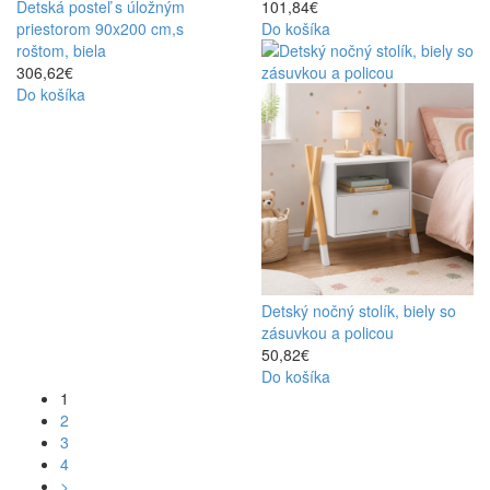
Detská posteľ s úložným
101,84€
priestorom 90x200 cm,s
Do košíka
roštom, biela
306,62€
Do košíka
Detský nočný stolík, biely so
zásuvkou a policou
50,82€
Do košíka
1
2
3
4
>