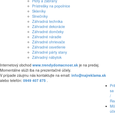
Ploty a zábrany
Prístrešky na popolnice
Skleníky
Slnečníky
Záhradná technika
Záhradné dekorácie
Záhradné domčeky
Záhradné náradie
Záhradné ohrievače
Záhradné osvetlenie
Záhradné párty stany
Záhradný nábytok
Internetový obchod
www.trendydomacnost.sk
je na predaj.
Momentálne slúži iba na prezentačné účely.
V prípade záujmu nás kontaktujte na email:
info@najreklama.sk
alebo telefón:
0949 407 875
.
Pri
sa
/
Reg
Mô
úč