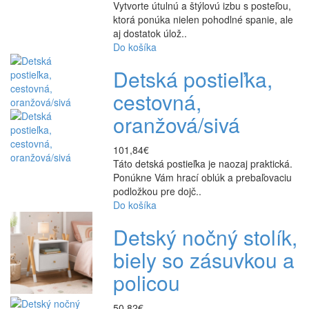
Vytvorte útulnú a štýlovú izbu s posteľou,
ktorá ponúka nielen pohodlné spanie, ale
aj dostatok úlož..
Do košíka
Detská postieľka,
cestovná,
oranžová/sivá
101,84€
Táto detská postieľka je naozaj praktická.
Ponúkne Vám hrací oblúk a prebaľovaciu
podložkou pre dojč..
Do košíka
Detský nočný stolík,
biely so zásuvkou a
policou
50,82€